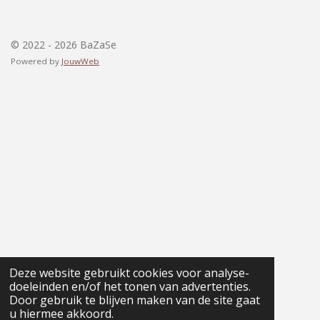
a
n
h
c
s
a
e
t
t
b
a
s
© 2022 - 2026 BaZaSe
o
g
A
Powered by
JouwWeb
o
r
p
k
a
p
m
Deze website gebruikt cookies voor analyse-
doeleinden en/of het tonen van advertenties.
Door gebruik te blijven maken van de site gaat
u hiermee akkoord.