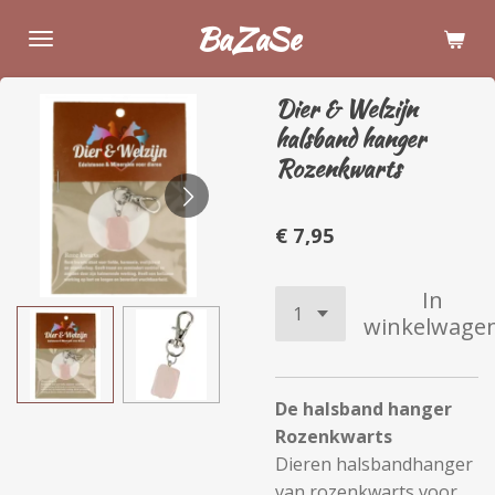
Ga
BaZaSe
direct
naar
Dier & Welzijn
de
halsband hanger
hoofdinhoud
Rozenkwarts
€ 7,95
In
winkelwage
De halsband hanger
Rozenkwarts
Dieren halsbandhanger
van rozenkwarts voor