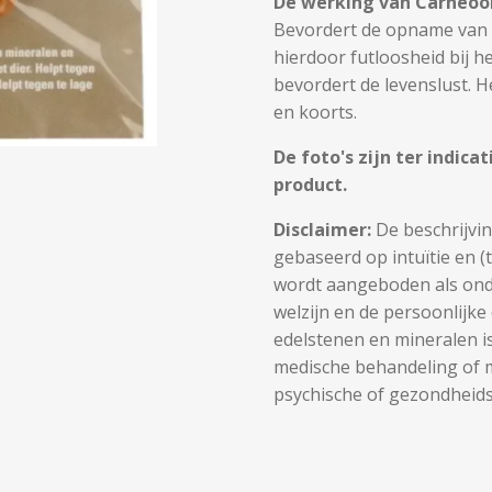
De werking van Carneoo
Bevordert de opname van 
hierdoor futloosheid bij he
bevordert de levenslust. 
en koorts.
De foto's zijn ter indica
product.
Disclaimer:
De beschrijvin
gebaseerd op intuïtie en (
wordt aangeboden als ond
welzijn en de persoonlijke
edelstenen en mineralen i
medische behandeling of m
psychische of gezondheidsk