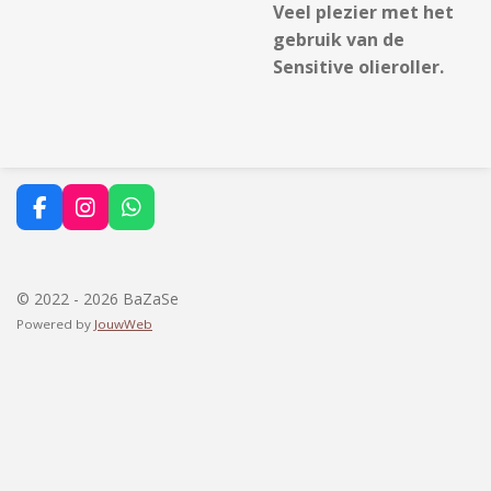
Veel plezier met het
gebruik van de
Sensitive olieroller.
F
I
W
a
n
h
c
s
a
e
t
t
b
a
s
© 2022 - 2026 BaZaSe
o
g
A
Powered by
JouwWeb
o
r
p
k
a
p
m