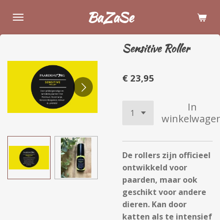
Ga
BaZaSe
direct
naar
Sensitive Roller
de
hoofdinhoud
€ 23,95
In
winkelwage
De rollers zijn officieel
ontwikkeld voor
paarden, maar ook
geschikt voor andere
dieren. Kan door
katten als te intensief